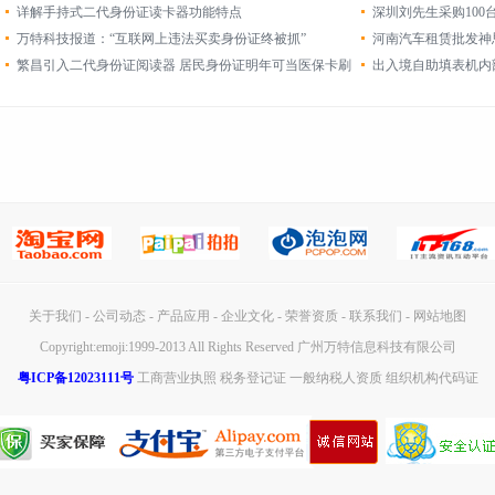
详解手持式二代身份证读卡器功能特点
深圳刘先生采购10
万特科技报道：“互联网上违法买卖身份证终被抓”
河南汽车租赁批发神
繁昌引入二代身份证阅读器 居民身份证明年可当医保卡刷
出入境自助填表机内
关于我们
-
公司动态
-
产品应用
-
企业文化
-
荣誉资质
-
联系我们
-
网站地图
Copyright:emoji:1999-2013 All Rights Reserved 广州万特信息科技有限公司
粤ICP备12023111号
工商营业执照
税务登记证
一般纳税人资质
组织机构代码证