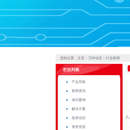
1
2
3
4
您的位置：主页 >
万特动态
>
行业新闻
栏目列表
产品导航
新闻资讯
成功案例
解决方案
中
人
批发动态
荣誉资质
现