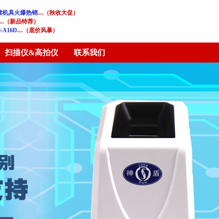
读机具火爆热销
....（秋收大促）
....（新品特荐）
A16D
....（底价风暴）
扫描仪&高拍仪
联系我们