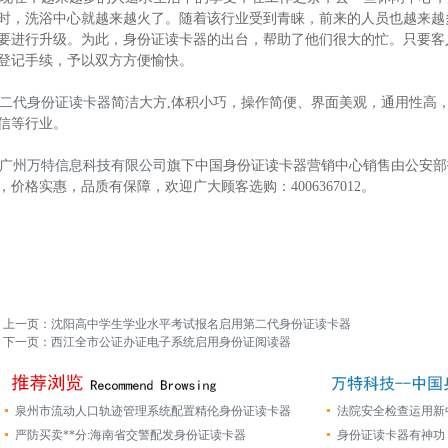
时，洗浴中心就越来越火了。随着该行业受到青睐，前来的人员也越来越
要进行升级。为此，身份证读卡器的出台，帮助了他们很大的忙。只要客
登记手续，予以双方方便愉快。
二代身份证读卡器
简洁大方,体积小巧，操作简便、界面美观，通用性高
信等行业。
广州万特信息科技有限公司
旗下中国身份证读卡器营销中心销售由公安部
，价格实惠，品质有保障，欢迎广大顾客选购：4006367012。
上一页：
沈阳高中学生学业水平考试报名启用第二代身份证读卡器
下一页：
西江全市公证办证电子系统启用身份证阅读器
泉州市流动人口轨迹管理系统配置精伦身份证读卡器
法院安全检查运用新
严防买卖**分:海南省交警配发身份证读卡器
身份证读卡器有神功