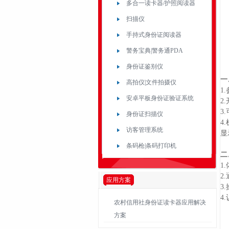
多合一读卡器/护照阅读器
扫描仪
手持式身份证阅读器
警务宝典|警务通PDA
身份证鉴别仪
一
高拍仪|文件拍摄仪
1
安卓平板身份证验证系统
2
3
身份证扫描仪
4
访客管理系统
显
条码枪|条码打印机
二
1
2
应用方案
3
4
农村信用社身份证读卡器应用解决
方案