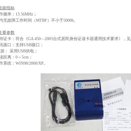
.性能指标
作频率：13.56MHz；
均无故障工作时间（MTBF）不小于5000h。
.主要参数
持证卡：符合《GA 450—2003台式居民身份证读卡器通用技术要求》，见公
讯接口：支持USB接口；
 源： 采用USB供电；
读距离：0～5cm；
作系统：WIN98/2000/XP。