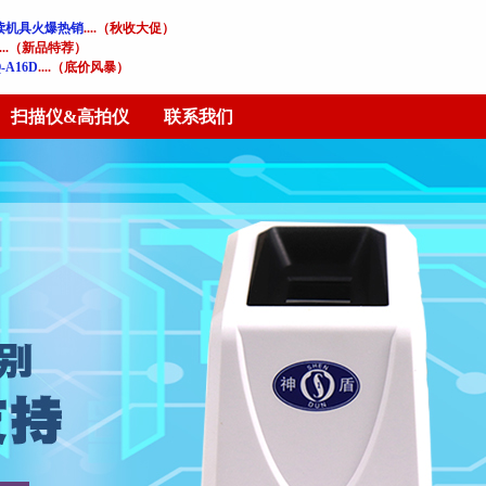
读机具火爆热销
....（秋收大促）
....（新品特荐）
A16D
....（底价风暴）
扫描仪&高拍仪
联系我们