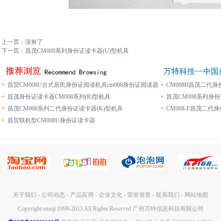
上一页：没有了
下一页：
昌茂CM008系列身份证读卡器(U)型机具
昌贸CM008U台式居民身份证阅读机具cm008身份证阅读器
CM008B昌茂二代
读卡器
昌茂身份证读卡器CM008系列(R)型机具
昌茂CM008系列身份
昌茂CM008系列二代身份证读卡器(K)型机具
CM008-F昌茂二代
昌贸联机型CM008U身份证读卡器
关于我们
-
公司动态
-
产品应用
-
企业文化
-
荣誉资质
-
联系我们
-
网站地图
Copyright:emoji:1999-2013 All Rights Reserved 广州万特信息科技有限公司