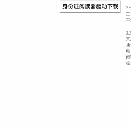
2
工
平
3
支
通
电
阅
操