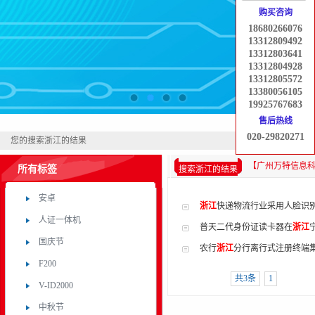
购买咨询
18680266076
13312809492
13312803641
13312804928
13312805572
13380056105
19925767683
售后热线
020-29820271
您的搜索浙江的结果
【广州万特信息
所有标签
搜索浙江的结果
安卓
浙江
快递物流行业采用人脸识
人证一体机
普天二代身份证读卡器在
浙江
国庆节
农行
浙江
分行离行式注册终端
F200
共3条
1
V-ID2000
中秋节